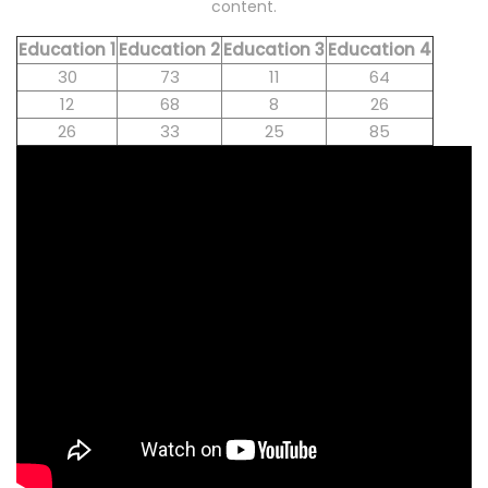
content.
Education 1
Education 2
Education 3
Education 4
30
73
11
64
12
68
8
26
26
33
25
85