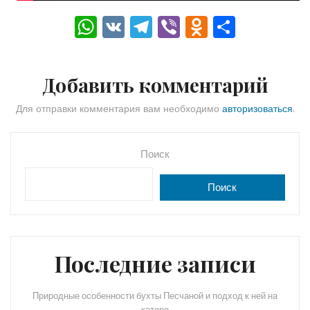
W
V
T
Vi
O
О
h
K
el
b
d
тп
a
e
er
n
р
Добавить комментарий
ts
gr
o
а
A
a
kl
в
Для отправки комментария вам необходимо
авторизоваться
.
p
m
a
и
p
s
ть
Поиск
s
Поиск
ni
ki
Последние записи
Природные особенности бухты Песчаной и подход к ней на
катере