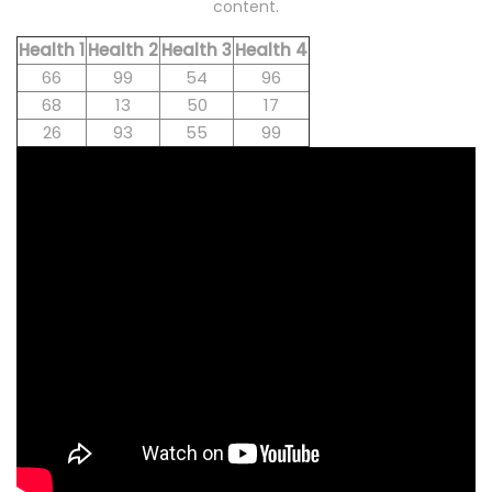
content.
Health 1
Health 2
Health 3
Health 4
66
99
54
96
68
13
50
17
26
93
55
99