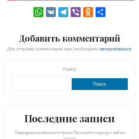
W
V
T
Vi
O
О
h
K
el
b
d
тп
a
e
er
n
р
Добавить комментарий
ts
gr
o
а
A
a
kl
в
Для отправки комментария вам необходимо
авторизоваться
.
p
m
a
и
p
s
ть
Поиск
s
Поиск
ni
ki
Последние записи
Природные особенности бухты Песчаной и подход к ней на
катере