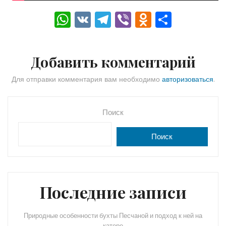
W
V
T
Vi
O
О
h
K
el
b
d
тп
a
e
er
n
р
Добавить комментарий
ts
gr
o
а
A
a
kl
в
Для отправки комментария вам необходимо
авторизоваться
.
p
m
a
и
p
s
ть
Поиск
s
Поиск
ni
ki
Последние записи
Природные особенности бухты Песчаной и подход к ней на
катере