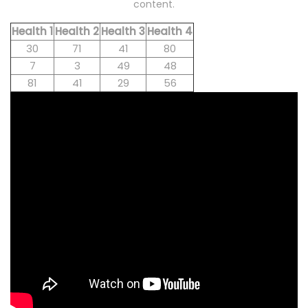
content.
Health 1
Health 2
Health 3
Health 4
30
71
41
80
7
3
49
48
81
41
29
56