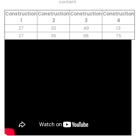
content.
Construction
Construction
Construction
Construction
1
2
3
4
27
20
49
13
27
36
98
75