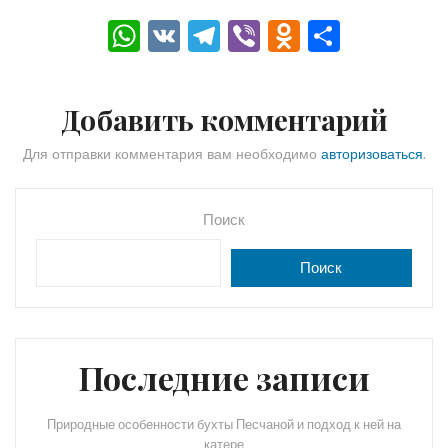
W
V
T
Vi
O
О
h
K
el
b
d
тп
a
e
er
n
р
Добавить комментарий
ts
gr
o
а
A
a
kl
в
Для отправки комментария вам необходимо
авторизоваться
.
p
m
a
и
p
s
ть
Поиск
s
Поиск
ni
ki
Последние записи
Природные особенности бухты Песчаной и подход к ней на
катере