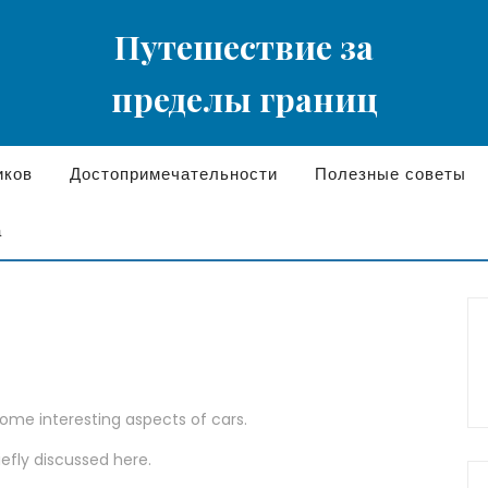
Путешествие за
пределы границ
иков
Достопримечательности
Полезные советы
а
some interesting aspects of cars.
iefly discussed here.