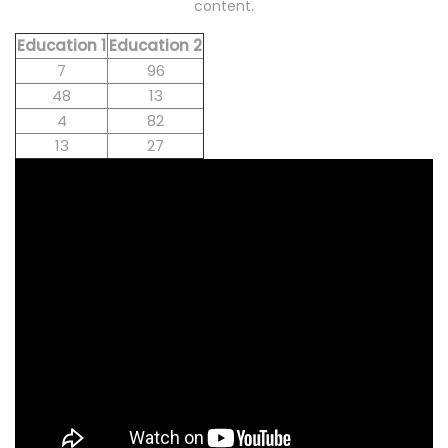
content.
Education 1
Education 2
7
96
48
13
4
82
13
27