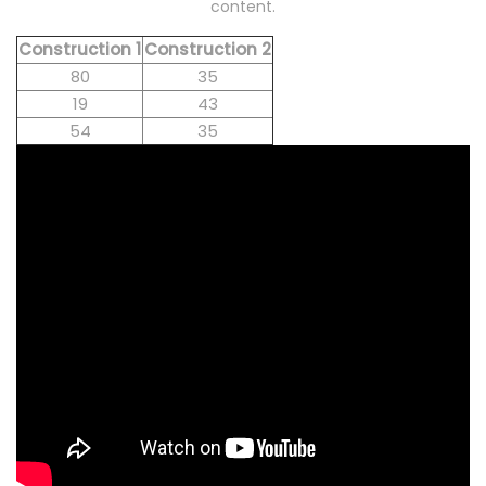
content.
Construction 1
Construction 2
80
35
19
43
54
35