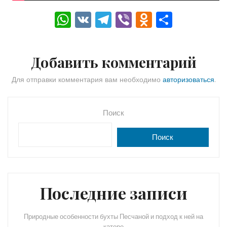
W
V
T
Vi
O
О
h
K
el
b
d
тп
a
e
er
n
р
Добавить комментарий
ts
gr
o
а
A
a
kl
в
Для отправки комментария вам необходимо
авторизоваться
.
p
m
a
и
p
s
ть
Поиск
s
Поиск
ni
ki
Последние записи
Природные особенности бухты Песчаной и подход к ней на
катере