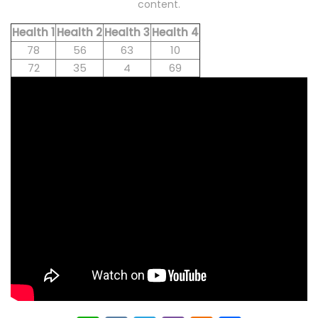
content.
Health 1
Health 2
Health 3
Health 4
78
56
63
10
72
35
4
69