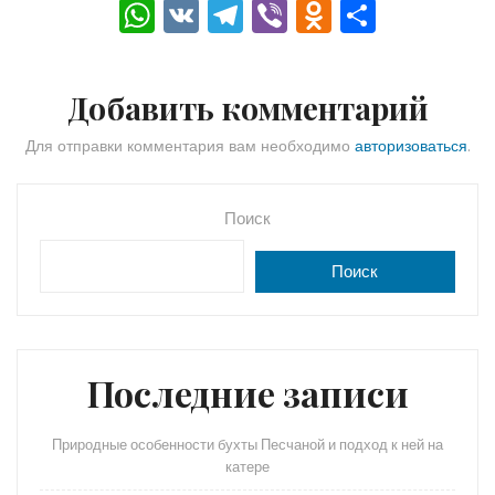
W
V
T
Vi
O
О
h
K
el
b
d
тп
a
e
er
n
р
Добавить комментарий
ts
gr
o
а
A
a
kl
в
Для отправки комментария вам необходимо
авторизоваться
.
p
m
a
и
p
s
ть
Поиск
s
Поиск
ni
ki
Последние записи
Природные особенности бухты Песчаной и подход к ней на
катере