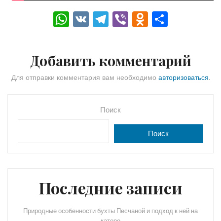
W
V
T
Vi
O
О
h
K
el
b
d
тп
a
e
er
n
р
Добавить комментарий
ts
gr
o
а
A
a
kl
в
Для отправки комментария вам необходимо
авторизоваться
.
p
m
a
и
p
s
ть
Поиск
s
Поиск
ni
ki
Последние записи
Природные особенности бухты Песчаной и подход к ней на
катере