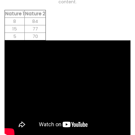
content.
Nature 1
Nature 2
8
84
15
77
5
70