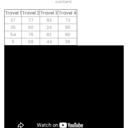
content.
Travel 1
Travel 2
Travel 3
Travel 4
27
77
93
73
35
60
24
90
54
76
82
80
5
59
44
29