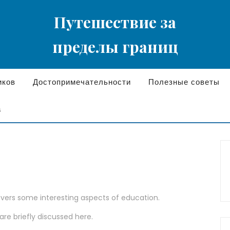
Путешествие за
пределы границ
иков
Достопримечательности
Полезные советы
а
covers some interesting aspects of education.
are briefly discussed here.