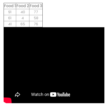
Food 1
Food 2
Food 3
91
40
77
61
4
58
41
65
76