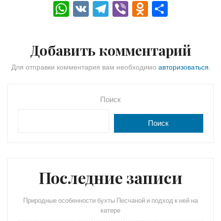
W
V
T
Vi
O
О
h
K
el
b
d
тп
a
e
er
n
р
Добавить комментарий
ts
gr
o
а
A
a
kl
в
Для отправки комментария вам необходимо
авторизоваться
.
p
m
a
и
p
s
ть
Поиск
s
Поиск
ni
ki
Последние записи
Природные особенности бухты Песчаной и подход к ней на
катере