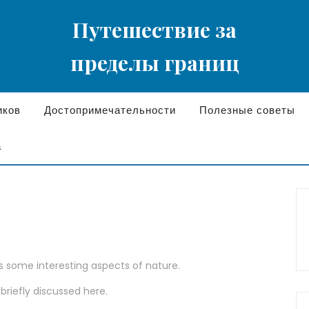
Путешествие за
пределы границ
иков
Достопримечательности
Полезные советы
а
rs some interesting aspects of nature.
 briefly discussed here.