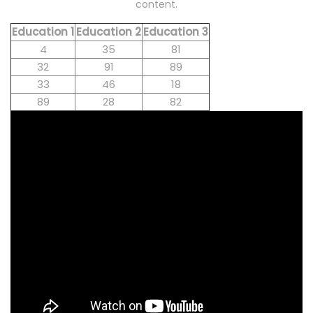
content.
Education 1
Education 2
Education 3
4
35
81
32
91
89
33
46
18
89
28
82