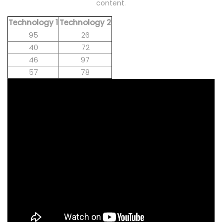
content.
Technology 1
Technology 2
95
26
40
72
46
97
57
78