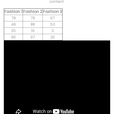
content.
Fashion 1
Fashion 2
Fashion 3
78
76
67
49
86
53
35
16
3
90
97
20