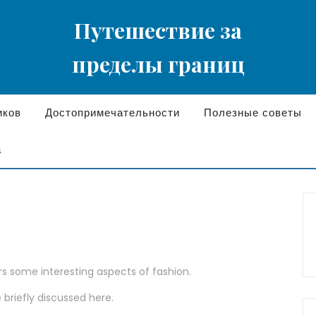
Путешествие за
пределы границ
иков
Достопримечательности
Полезные советы
а
ers some interesting aspects of fashion.
 briefly discussed here.