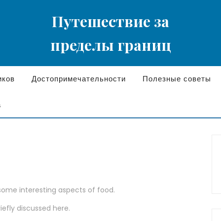
Путешествие за
пределы границ
иков
Достопримечательности
Полезные советы
а
 some interesting aspects of food.
riefly discussed here.