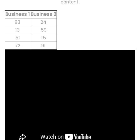
content.
Business 1
Business 2
93
24
13
59
51
15
72
91