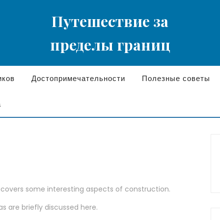
Путешествие за
пределы границ
иков
Достопримечательности
Полезные советы
а
t covers some interesting aspects of construction.
as are briefly discussed here.