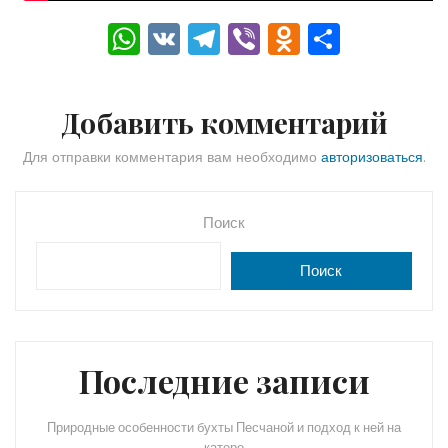
W
V
T
Vi
O
О
h
K
el
b
d
тп
a
e
er
n
р
Добавить комментарий
ts
gr
o
а
A
a
kl
в
Для отправки комментария вам необходимо
авторизоваться
.
p
m
a
и
p
s
ть
Поиск
s
Поиск
ni
ki
Последние записи
Природные особенности бухты Песчаной и подход к ней на
катере