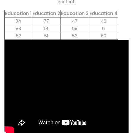
content.
Education 1
Education 2
Education 3
Education 4
84
77
47
46
83
14
58
6
52
51
56
60