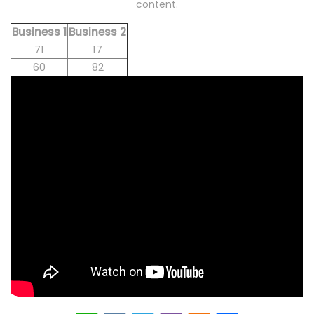
content.
Business 1
Business 2
71
17
60
82