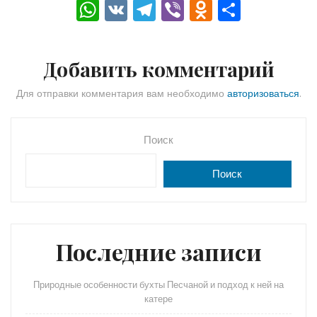
W
V
T
Vi
O
О
h
K
el
b
d
тп
a
e
er
n
р
Добавить комментарий
ts
gr
o
а
A
a
kl
в
Для отправки комментария вам необходимо
авторизоваться
.
p
m
a
и
p
s
ть
Поиск
s
Поиск
ni
ki
Последние записи
Природные особенности бухты Песчаной и подход к ней на
катере