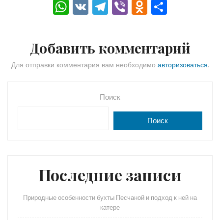
W
V
T
Vi
O
О
h
K
el
b
d
тп
a
e
er
n
р
Добавить комментарий
ts
gr
o
а
A
a
kl
в
Для отправки комментария вам необходимо
авторизоваться
.
p
m
a
и
p
s
ть
Поиск
s
Поиск
ni
ki
Последние записи
Природные особенности бухты Песчаной и подход к ней на
катере