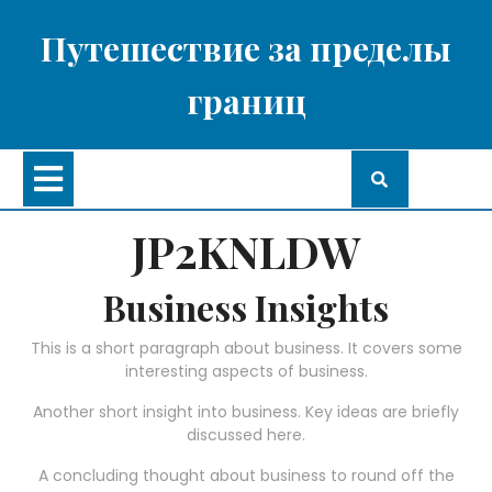
Перейти
к
Путешествие за пределы
содержимому
границ
Кнопка
Открыть
JP2KNLDW
Business Insights
This is a short paragraph about business. It covers some
interesting aspects of business.
Another short insight into business. Key ideas are briefly
discussed here.
A concluding thought about business to round off the