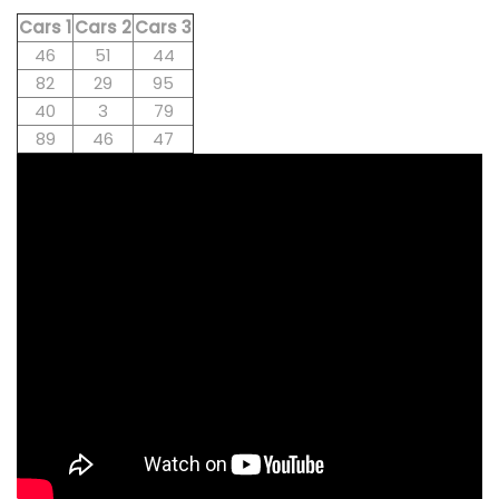
Cars 1
Cars 2
Cars 3
46
51
44
82
29
95
40
3
79
89
46
47