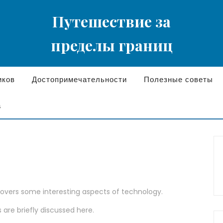
Путешествие за
пределы границ
иков
Достопримечательности
Полезные советы
а
 covers some interesting aspects of technology.
 are briefly discussed here.