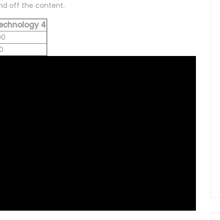
d off the content.
echnology 4
00
0