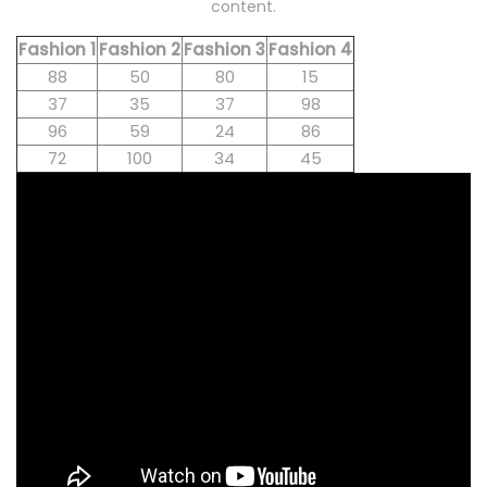
content.
Fashion 1
Fashion 2
Fashion 3
Fashion 4
88
50
80
15
37
35
37
98
96
59
24
86
72
100
34
45