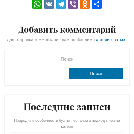
W
V
T
Vi
O
О
h
K
el
b
d
тп
a
e
er
n
р
Добавить комментарий
ts
gr
o
а
A
a
kl
в
Для отправки комментария вам необходимо
авторизоваться
.
p
m
a
и
p
s
ть
Поиск
s
Поиск
ni
ki
Последние записи
Природные особенности бухты Песчаной и подход к ней на
катере