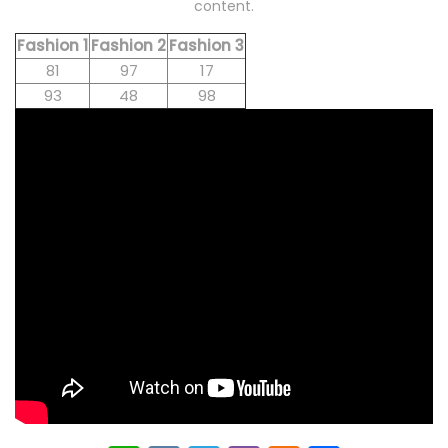
content.
Fashion 1
Fashion 2
Fashion 3
81
97
17
93
48
98