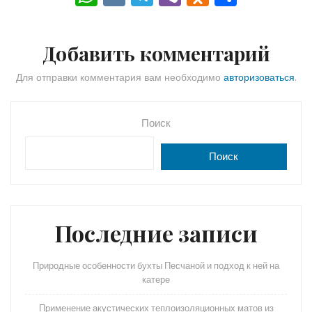
h
K
el
b
d
тп
a
e
er
n
р
Добавить комментарий
ts
gr
o
а
A
a
kl
в
Для отправки комментария вам необходимо
авторизоваться
.
p
m
a
и
p
s
ть
Поиск
s
Поиск
ni
ki
Последние записи
Природные особенности бухты Песчаной и подход к ней на
катере
Применение акустических теплоизоляционных матов из