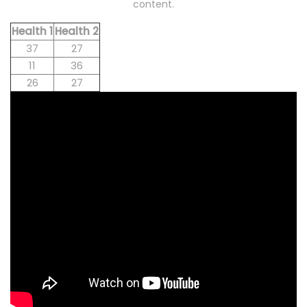
content.
Health 1
Health 2
37
27
11
36
26
27