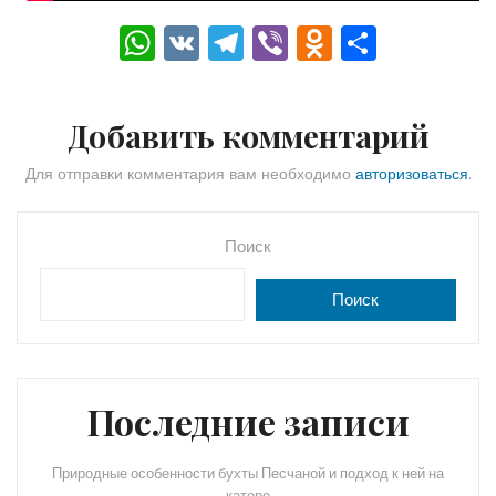
W
V
T
Vi
O
О
h
K
el
b
d
тп
a
e
er
n
р
Добавить комментарий
ts
gr
o
а
A
a
kl
в
Для отправки комментария вам необходимо
авторизоваться
.
p
m
a
и
p
s
ть
Поиск
s
Поиск
ni
ki
Последние записи
Природные особенности бухты Песчаной и подход к ней на
катере