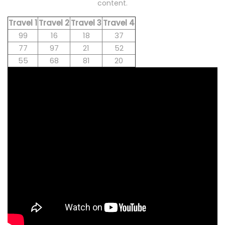
content.
Travel 1
Travel 2
Travel 3
Travel 4
99
16
18
37
77
97
21
52
55
68
81
20