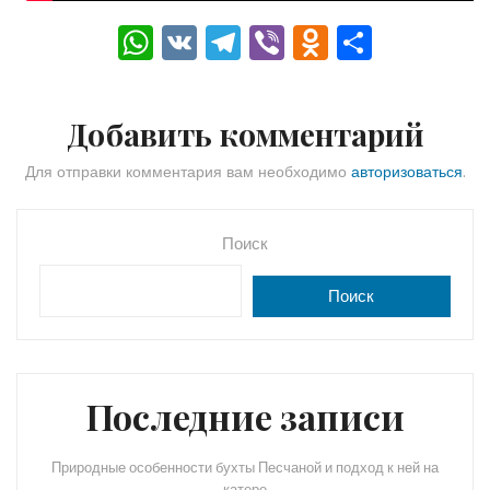
W
V
T
Vi
O
О
h
K
el
b
d
тп
a
e
er
n
р
Добавить комментарий
ts
gr
o
а
A
a
kl
в
Для отправки комментария вам необходимо
авторизоваться
.
p
m
a
и
p
s
ть
Поиск
s
Поиск
ni
ki
Последние записи
Природные особенности бухты Песчаной и подход к ней на
катере