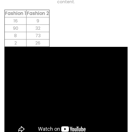
content.
Fashion 1
Fashion 2
16
9
90
32
8
73
2
26