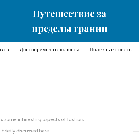
Путешествие за
пределы границ
иков
Достопримечательности
Полезные советы
а
ers some interesting aspects of fashion.
 briefly discussed here.