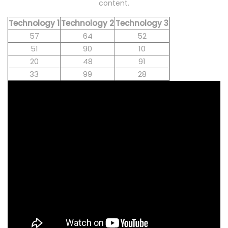
content.
Technology 1
Technology 2
Technology 3
57
64
52
51
90
10
20
48
91
33
99
28