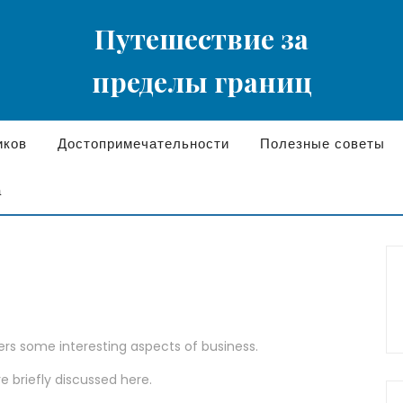
Путешествие за
пределы границ
иков
Достопримечательности
Полезные советы
а
vers some interesting aspects of business.
re briefly discussed here.