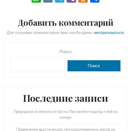
h
K
el
b
d
тп
a
e
er
n
р
Добавить комментарий
ts
gr
o
а
A
a
kl
в
Для отправки комментария вам необходимо
авторизоваться
.
p
m
a
и
p
s
ть
Поиск
s
Поиск
ni
ki
Последние записи
Природные особенности бухты Песчаной и подход к ней на
катере
Применение акустических теплоизоляционных матов из