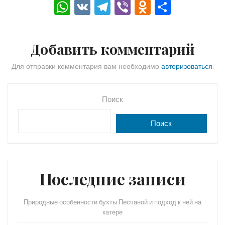
W
V
T
Vi
O
О
h
K
el
b
d
тп
a
e
er
n
р
Добавить комментарий
ts
gr
o
а
A
a
kl
в
Для отправки комментария вам необходимо
авторизоваться
.
p
m
a
и
p
s
ть
Поиск
s
Поиск
ni
ki
Последние записи
Природные особенности бухты Песчаной и подход к ней на
катере