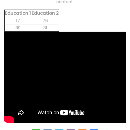
content.
Education 1
Education 2
17
76
89
31