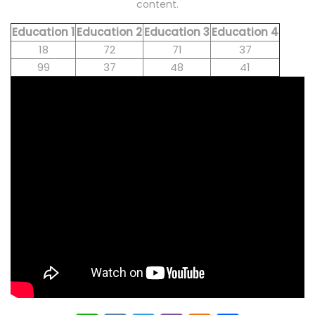
content.
Education 1
Education 2
Education 3
Education 4
18
72
71
37
99
37
48
41