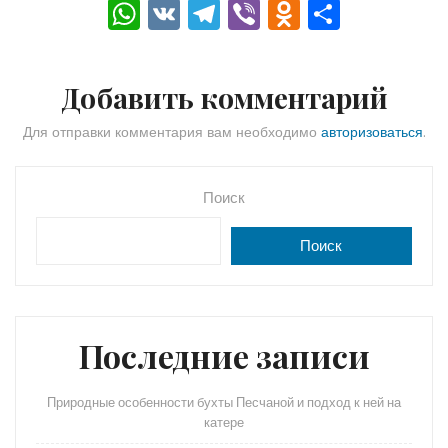
W
V
T
Vi
O
О
h
K
el
b
d
тп
a
e
er
n
р
Добавить комментарий
ts
gr
o
а
A
a
kl
в
Для отправки комментария вам необходимо
авторизоваться
.
p
m
a
и
p
s
ть
Поиск
s
Поиск
ni
ki
Последние записи
Природные особенности бухты Песчаной и подход к ней на
катере