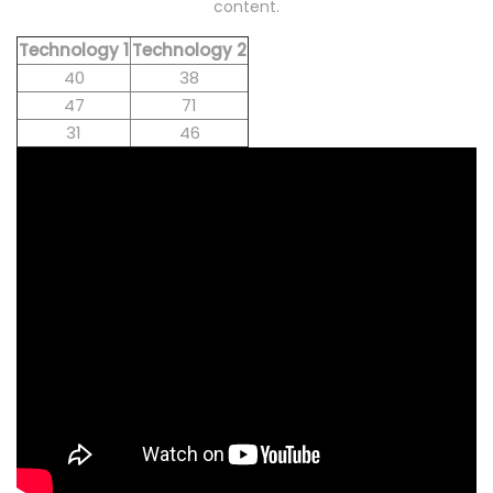
content.
Technology 1
Technology 2
40
38
47
71
31
46