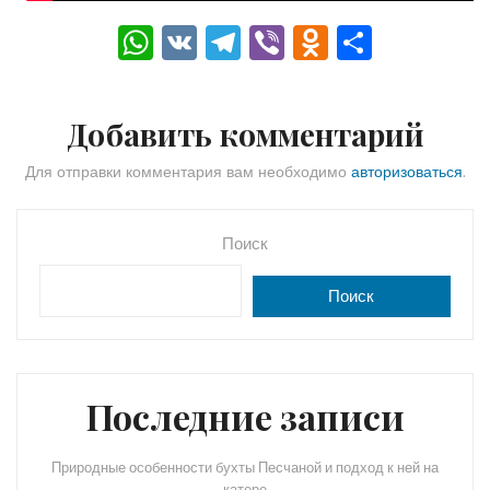
W
V
T
Vi
O
О
h
K
el
b
d
тп
a
e
er
n
р
Добавить комментарий
ts
gr
o
а
A
a
kl
в
Для отправки комментария вам необходимо
авторизоваться
.
p
m
a
и
p
s
ть
Поиск
s
Поиск
ni
ki
Последние записи
Природные особенности бухты Песчаной и подход к ней на
катере