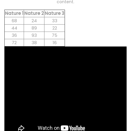
content.
Nature 1
Nature 2
Nature 3
68
24
33
44
89
22
36
93
75
72
38
16