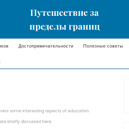
Путешествие за
пределы границ
иков
Достопримечательности
Полезные советы
а
covers some interesting aspects of education.
are briefly discussed here.