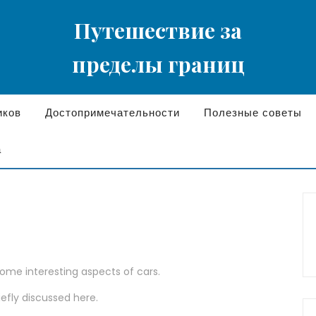
Путешествие за
пределы границ
иков
Достопримечательности
Полезные советы
а
some interesting aspects of cars.
iefly discussed here.