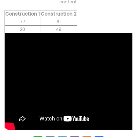
content.
Construction 1
Construction 2
77
61
20
48