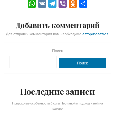
W
V
T
Vi
O
О
h
K
el
b
d
тп
a
e
er
n
р
Добавить комментарий
ts
gr
o
а
A
a
kl
в
Для отправки комментария вам необходимо
авторизоваться
.
p
m
a
и
p
s
ть
Поиск
s
Поиск
ni
ki
Последние записи
Природные особенности бухты Песчаной и подход к ней на
катере