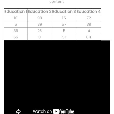
content.
Education 1
Education 2
Education 3
Education 4
10
98
15
72
5
39
57
39
86
26
5
4
66
8
51
84