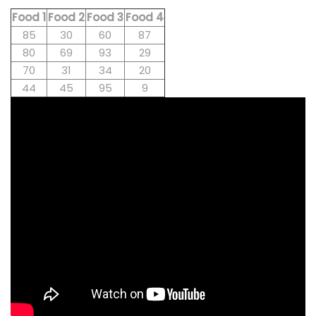
Food 1
Food 2
Food 3
Food 4
85
30
60
87
80
69
93
29
70
31
34
20
44
45
95
9