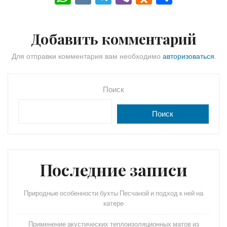
h
K
el
b
d
тп
a
e
er
n
р
Добавить комментарий
ts
gr
o
а
A
a
kl
в
Для отправки комментария вам необходимо
авторизоваться
.
p
m
a
и
p
s
ть
Поиск
s
Поиск
ni
ki
Последние записи
Природные особенности бухты Песчаной и подход к ней на
катере
Применение акустических теплоизоляционных матов из