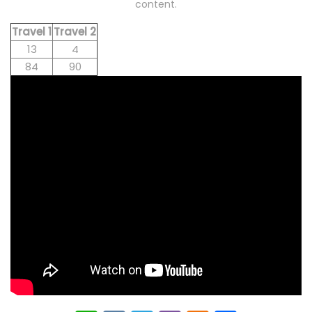
content.
Travel 1
Travel 2
13
4
84
90