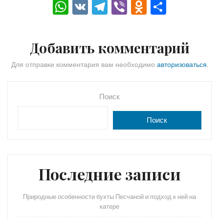
W
V
T
Vi
O
О
h
K
el
b
d
тп
a
e
er
n
р
Добавить комментарий
ts
gr
o
а
A
a
kl
в
Для отправки комментария вам необходимо
авторизоваться
.
p
m
a
и
p
s
ть
Поиск
s
Поиск
ni
ki
Последние записи
Природные особенности бухты Песчаной и подход к ней на
катере