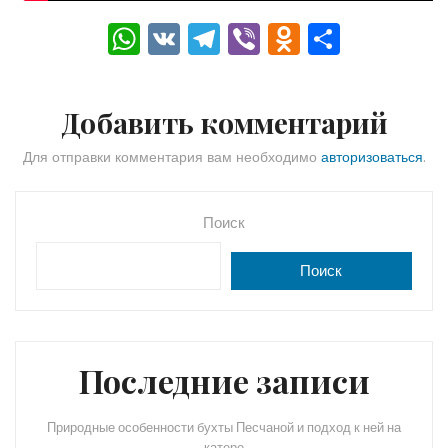
W
V
T
Vi
O
О
h
K
el
b
d
тп
a
e
er
n
р
Добавить комментарий
ts
gr
o
а
A
a
kl
в
Для отправки комментария вам необходимо
авторизоваться
.
p
m
a
и
p
s
ть
Поиск
s
Поиск
ni
ki
Последние записи
Природные особенности бухты Песчаной и подход к ней на
катере