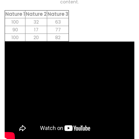
content.
Nature 1
Nature 2
Nature 3
100
32
63
90
17
77
100
20
82