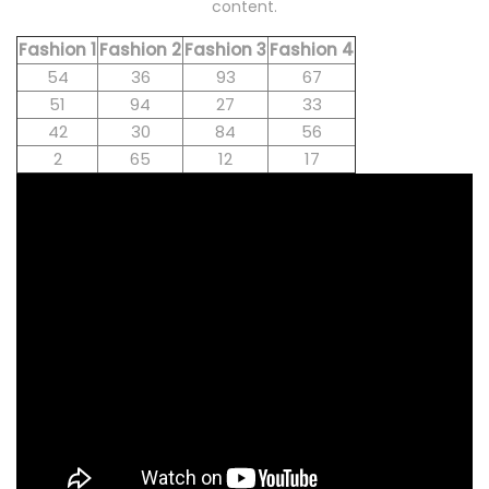
content.
Fashion 1
Fashion 2
Fashion 3
Fashion 4
54
36
93
67
51
94
27
33
42
30
84
56
2
65
12
17