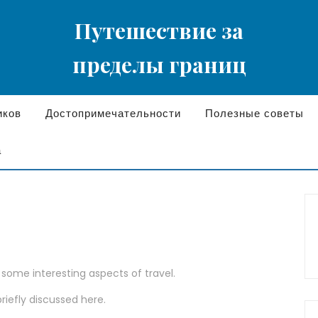
Путешествие за
пределы границ
иков
Достопримечательности
Полезные советы
а
s some interesting aspects of travel.
briefly discussed here.