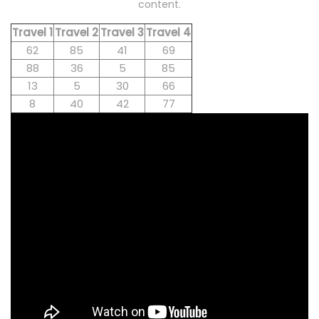
content.
Travel 1
Travel 2
Travel 3
Travel 4
62
85
41
69
88
36
5
85
13
5
30
66
8
40
42
77